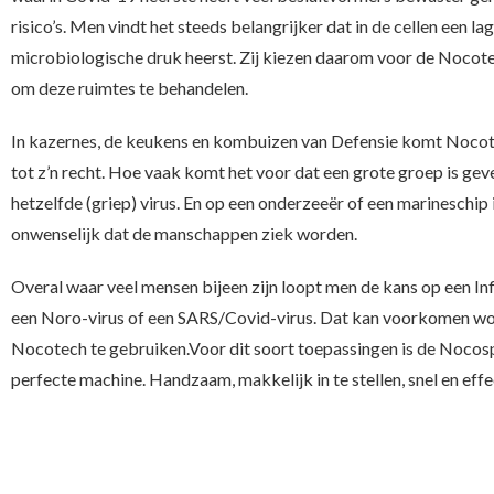
risico’s. Men vindt het steeds belangrijker dat in de cellen een la
microbiologische druk heerst. Zij kiezen daarom voor de Nocot
om deze ruimtes te behandelen.
In kazernes, de keukens en kombuizen van Defensie komt Noco
tot z’n recht. Hoe vaak komt het voor dat een grote groep is gev
hetzelfde (griep) virus. En op een onderzeeër of een marineschip 
onwenselijk dat de manschappen ziek worden.
Overal waar veel mensen bijeen zijn loopt men de kans op een Inf
een Noro-virus of een SARS/Covid-virus. Dat kan voorkomen w
Nocotech te gebruiken.Voor dit soort toepassingen is de Nocos
perfecte machine. Handzaam, makkelijk in te stellen, snel en effec