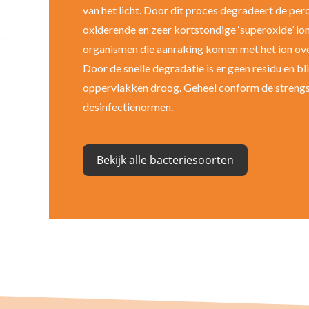
van het licht. Door dit proces degradeert de pero
oxiderende en zeer kortstondige ‘superoxide’ ion
organismen die aanraking komen met het ion over
Door de snelle degradatie is er geen residu en bl
oppervlakken droog. Geheel conform de streng
desinfectienormen.
Bekijk alle bacteriesoorten