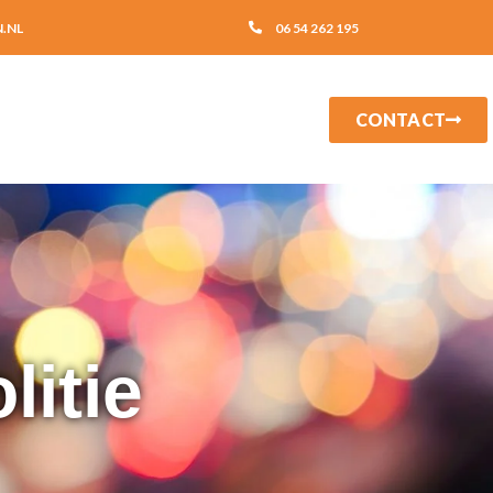
.NL
06 54 262 195
CONTACT
litie