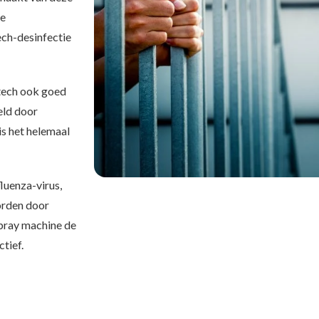
ge
ech-desinfectie
tech ook goed
eld door
is het helemaal
luenza-virus,
orden door
pray machine de
tief.