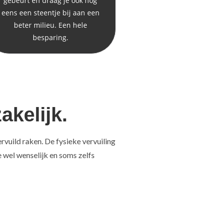
gebeurt en draag je ook nog
eens een steentje bij aan een
beter milieu. Een hele
besparing.
kelijk.
vuild raken. De fysieke vervuiling
 wel wenselijk en soms zelfs