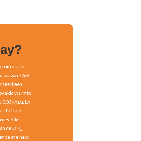
ay?
f om in een
basis van 7,9%
iseert een
epaalde warmte
a 300 km/u. En
eistof mee.
ernevelde
taan de OH_
et de snelheid