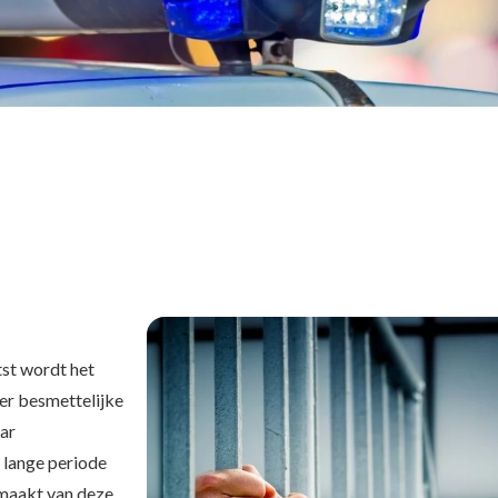
atst wordt het
eer besmettelijke
aar
e lange periode
emaakt van deze