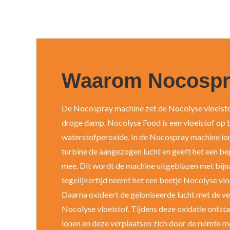
Waarom Nocospr
De Nocospray machine zet de Nocolyse vloeisto
droge damp. Nocolyse Food is een vloeistof op 
waterstofperoxide. In de Nocospray machine ion
turbine de aangezogen lucht en geeft het een b
mee. Dit wordt de machine uitgeblazen met bijn
tegelijkertijd neemt het een beetje Nocolyse vlo
Daarna oxideert de geïoniseerde lucht met de v
Nocolyse vloeistof. Tijdens deze oxidatie onts
ionen en deze verplaatsen zich door de ruimte m