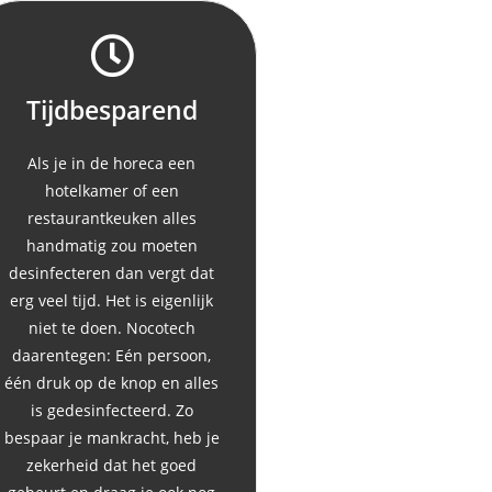
Tijdbesparend
Als je in de horeca een
hotelkamer of een
restaurantkeuken alles
handmatig zou moeten
desinfecteren dan vergt dat
erg veel tijd. Het is eigenlijk
niet te doen. Nocotech
daarentegen: Eén persoon,
één druk op de knop en alles
is gedesinfecteerd. Zo
bespaar je mankracht, heb je
zekerheid dat het goed