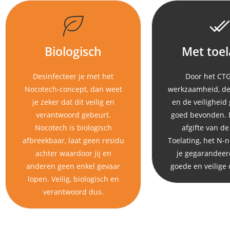
Biologisch
Met toel
Desinfecteer je met het
Door het CTG
Nocotech-concept, dan weet
werkzaamheid, de e
je zeker dat dit veilig en
en de veiligheid 
verantwoord gebeurt.
goed bevonden. 
Nocotech is biologisch
afgifte van de 
afbreekbaar, laat geen residu
Toelating, het N
achter waardoor jij en
je gegarandeer
anderen geen enkel gevaar
goede en veilige 
lopen. Veilig, biologisch en
verantwoord dus.