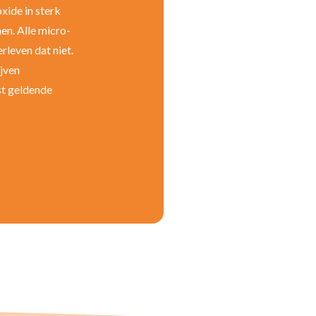
xide in sterk
en. Alle micro-
leven dat niet.
ijven
st geldende