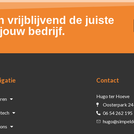
 vrijblijvend de juiste
ouw bedrijf.
igatie
Contact
Hugo ter Hoeve
oren
Oosterpark 24
tech
06 54 262 195
hugo@simpelde
 ons